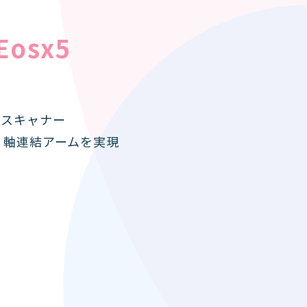
nEosx5
Dスキャナー
５軸連結アームを実現